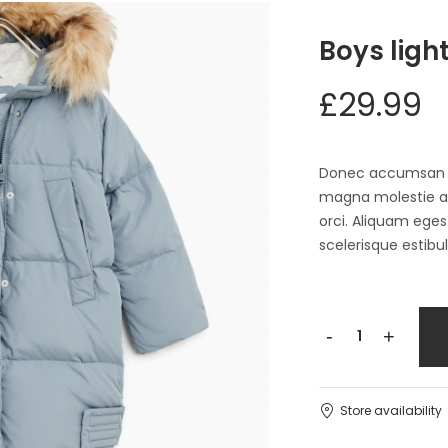
Boys ligh
£
29.99
Donec accumsan auc
magna molestie a. 
orci. Aliquam egest
scelerisque estibu
Boys
-
+
light
blue
jacket
Store availability
quantity