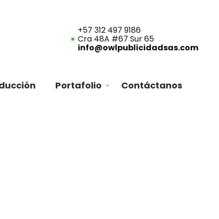
+57 312 497 9186
Cra 48A #67 Sur 65
info@owlpublicidadsas.com
oducción
Portafolio
Contáctanos
Boys light blue jacket