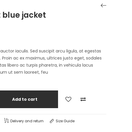
t blue jacket
tor iaculis. Sed suscipit arcu ligula, at egestas
Proin ac ex maximus, ultrices justo eget, sodales
as libero ac turpis pharetra, in vehicula lacus
lum ut sem laoreet, feu
Add to cart
Delivery and return
Size Guide