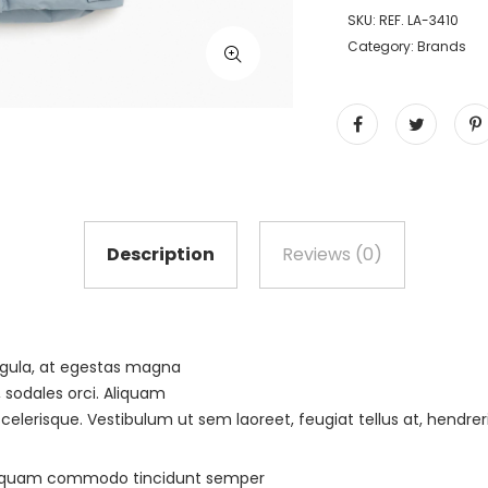
SKU:
REF. LA-3410
Category:
Brands
Description
Reviews (0)
igula, at egestas magna
, sodales orci. Aliquam
scelerisque. Vestibulum ut sem laoreet, feugiat tellus at, hendreri
liquam commodo tincidunt semper