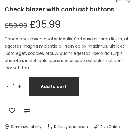
Check blazer with contrast buttons
£
35.99
£
59.99
Donec accumsan auctor iaculis. Sed suscipit arcu ligula, at
egestas magna molestie a. Proin ac ex maximus, ultrices
justo eget, sodales orci. Aliquam egestas libero ac turpis
pharetra, in vehicula lacus scelerisque estibulum ut sem
laoreet, feu
Check
-
+
Add to cart
blazer
with
contrast
buttons
quantity
Store availability
Delivery and return
Size Guide