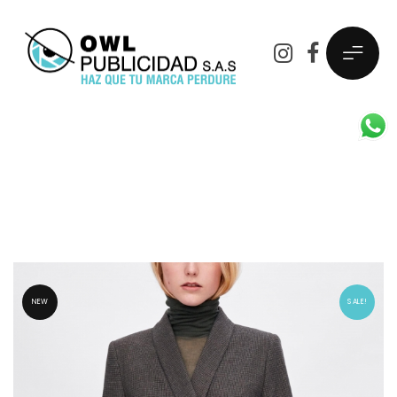
Check blazer with contrast
buttons
NEW
SALE!